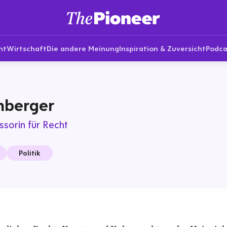
nt
Wirtschaft
Die andere Meinung
Inspiration & Zuversicht
Podca
nberger
ssorin für Recht
Politik