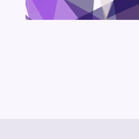
© Media Pioneer
Jobs
Impressum
Datenschut