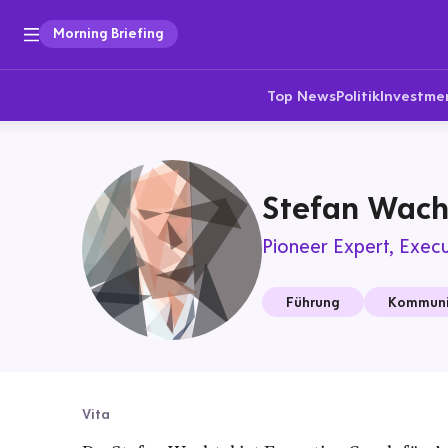
Morning Briefing
Top News
Politik
Investme
Stefan Wach
Pioneer Expert
Execu
Führung
Kommuni
Vita