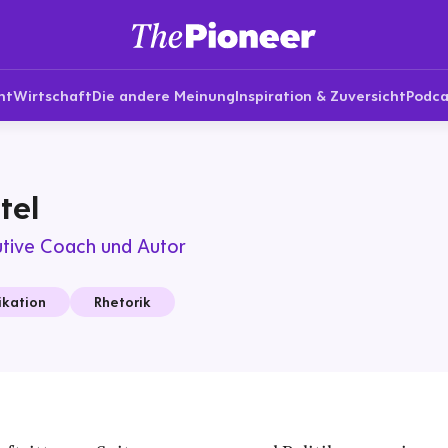
nt
Wirtschaft
Die andere Meinung
Inspiration & Zuversicht
Podca
tel
tive Coach und Autor
kation
Rhetorik