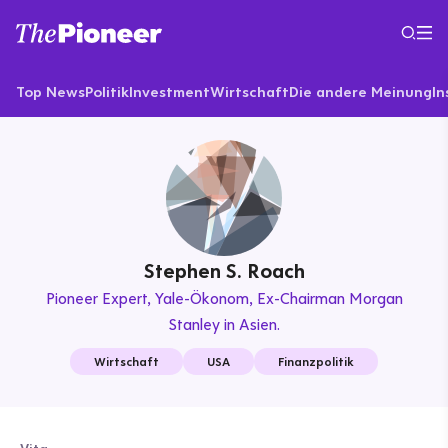
Top News
Politik
Investment
Wirtschaft
Die andere Meinung
In
Stephen S. Roach
Pioneer Expert
Yale-Ökonom, Ex-Chairman Morgan
Stanley in Asien.
Wirtschaft
USA
Finanzpolitik