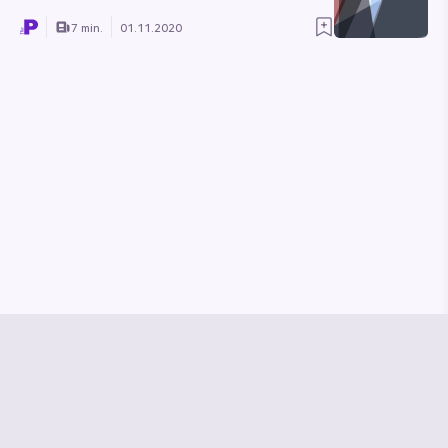
7 min.
01.11.2020
© Media Pioneer
Jobs
Impressum
Datenschutz
Vertrag kündigen
Hilfe & Kontakt
Vertrag widerrufen