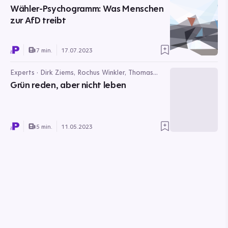
Wähler-Psychogramm: Was Menschen
zur AfD treibt
7 min.
17.07.2023
Experts · Dirk Ziems, Rochus Winkler, Thomas
Ebenfeld
Grün reden, aber nicht leben
5 min.
11.05.2023