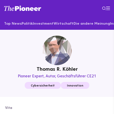
Top News
Politik
Investment
Wirtschaft
Die andere Meinung
In
Thomas R. Köhler
Pioneer Expert
Autor, Geschäftsführer CE21
Cybersicherheit
Innovation
Vita