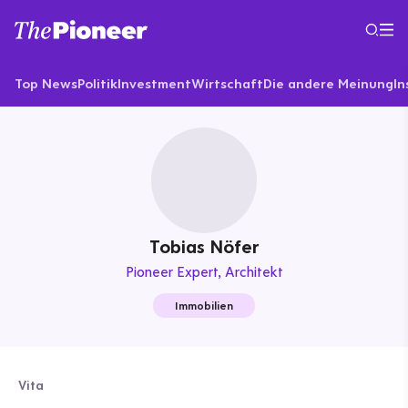
Top News
Politik
Investment
Wirtschaft
Die andere Meinung
In
Tobias Nöfer
Pioneer Expert
Architekt
Immobilien
Vita