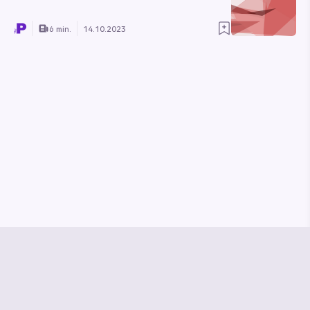
6 min.
14.10.2023
© Media Pioneer
Jobs
Impressum
Datenschutz
Vertrag kündigen
Hilfe & Kontakt
Vertrag widerrufen