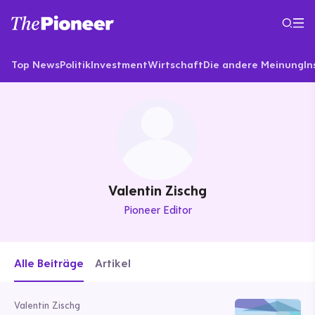
Top News
Politik
Investment
Wirtschaft
Die andere Meinung
In
Valentin Zischg
Pioneer Editor
Alle Beiträge
Artikel
Valentin Zischg