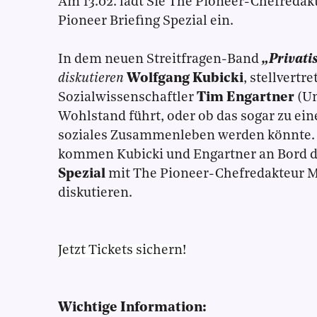
Am 13.02. lädt Sie The Pioneer-Chefreda
Pioneer Briefing Spezial ein.
In dem neuen Streitfragen-Band
„Privati
diskutieren
Wolfgang Kubicki
, stellvert
Sozialwissenschaftler
Tim Engartner
(Un
Wohlstand führt, oder ob das sogar zu ein
soziales Zusammenleben werden könnte. K
kommen Kubicki und Engartner an Bord d
Spezial
mit The Pioneer-Chefredakteur M
diskutieren.
Jetzt Tickets sichern!
Wichtige Information: