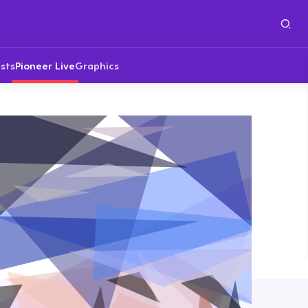
sts
Pioneer Live
Graphics