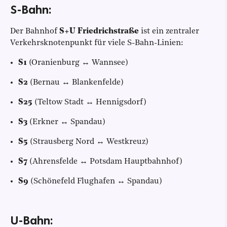
S-Bahn:
Der Bahnhof
S+U Friedrichstraße
ist ein zentraler
Verkehrsknotenpunkt für viele S-Bahn-Linien:
S1
(Oranienburg ↔ Wannsee)
S2
(Bernau ↔ Blankenfelde)
S25
(Teltow Stadt ↔ Hennigsdorf)
S3
(Erkner ↔ Spandau)
S5
(Strausberg Nord ↔ Westkreuz)
S7
(Ahrensfelde ↔ Potsdam Hauptbahnhof)
S9
(Schönefeld Flughafen ↔ Spandau)
U-Bahn: