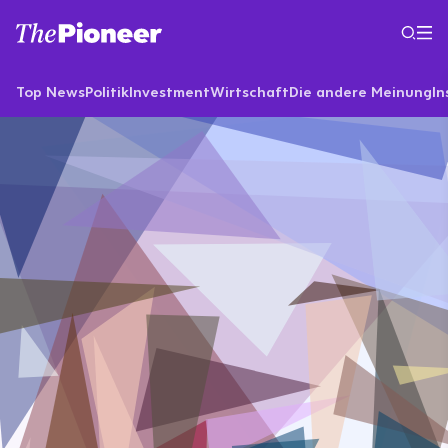
Top News
Politik
Investment
Wirtschaft
Die andere Meinung
In