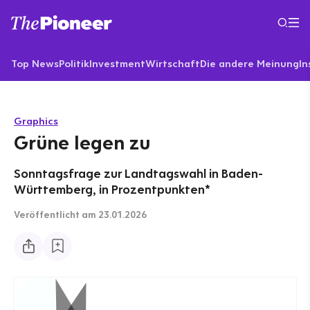
Top News
Politik
Investment
Wirtschaft
Die andere Meinung
In
Graphics
Grüne legen zu
Sonntagsfrage zur Landtagswahl in Baden-
Württemberg, in Prozentpunkten*
Veröffentlicht
am 23.01.2026