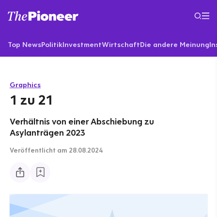
Top News
Politik
Investment
Wirtschaft
Die andere Meinung
In
Graphics
1 zu 21
Verhältnis von einer Abschiebung zu
Asylanträgen 2023
Veröffentlicht
am 28.08.2024