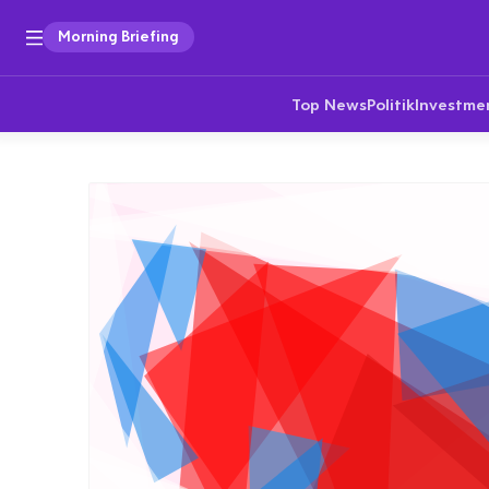
Morning Briefing
Top News
Politik
Investme