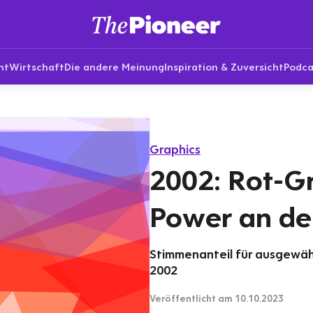
nt
Wirtschaft
Die andere Meinung
Inspiration & Zuversicht
Podca
Graphics
2002: Rot-Gr
Power an de
Stimmenanteil für ausgewäh
2002
Veröffentlicht
am 10.10.2023