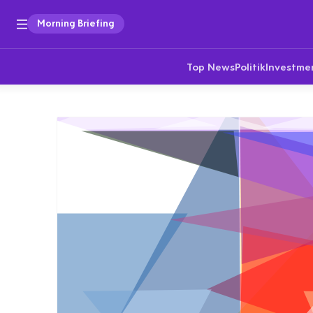
Morning Briefing
Top News
Politik
Investme