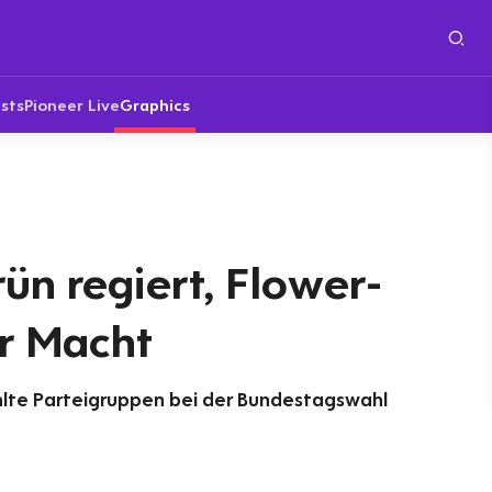
sts
Pioneer Live
Graphics
ün regiert, Flower-
r Macht
lte Parteigruppen bei der Bundestagswahl