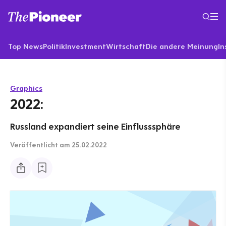
Top News
Politik
Investment
Wirtschaft
Die andere Meinung
In
Graphics
2022:
Russland expandiert seine Einflusssphäre
Veröffentlicht
am 25.02.2022