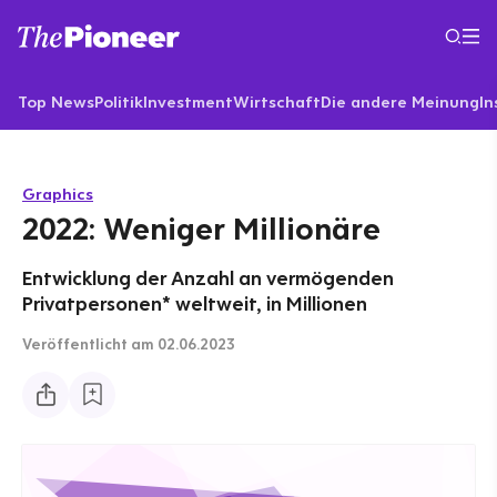
Top News
Politik
Investment
Wirtschaft
Die andere Meinung
In
Graphics
2022: Weniger Millionäre
Entwicklung der Anzahl an vermögenden
Privatpersonen* weltweit, in Millionen
Veröffentlicht
am 02.06.2023