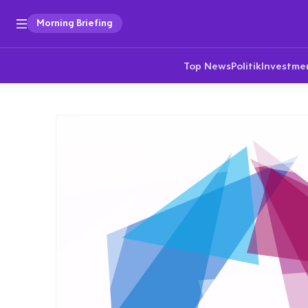
Morning Briefing
Top News
Politik
Investme