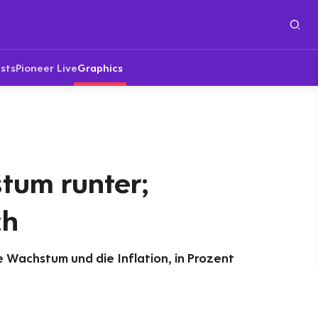
sts
Pioneer Live
Graphics
tum runter;
ch
 Wachstum und die Inflation, in Prozent