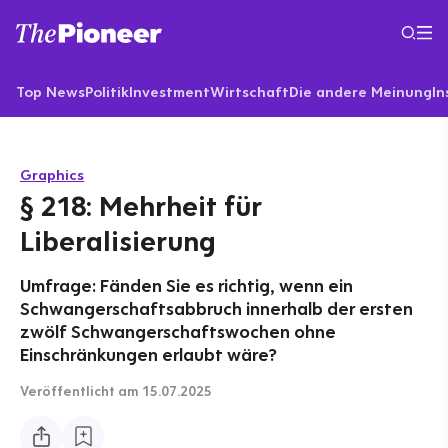
Top News
Politik
Investment
Wirtschaft
Die andere Meinung
In
Graphics
§ 218: Mehrheit für
Liberalisierung
Umfrage: Fänden Sie es richtig, wenn ein
Schwangerschaftsabbruch innerhalb der ersten
zwölf Schwangerschaftswochen ohne
Einschränkungen erlaubt wäre?
Veröffentlicht
am 15.07.2025