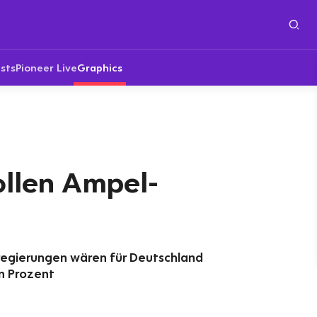
sts
Pioneer Live
Graphics
ollen Ampel-
regierungen wären für Deutschland
n Prozent