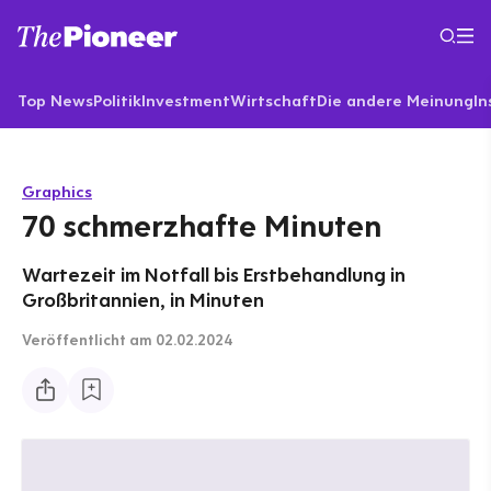
Top News
Politik
Investment
Wirtschaft
Die andere Meinung
In
Graphics
70 schmerzhafte Minuten
Wartezeit im Notfall bis Erstbehandlung in
Großbritannien, in Minuten
Veröffentlicht
am 02.02.2024