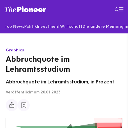
Top News
Politik
Investment
Wirtschaft
Die andere Meinung
In
Graphics
Abbruchquote im
Lehramtsstudium
Abbruchquote im Lehramtsstudium, in Prozent
Veröffentlicht
am 20.01.2023