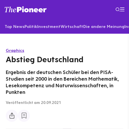
Top News
Politik
Investment
Wirtschaft
Die andere Meinung
In
Graphics
Abstieg Deutschland
Ergebnis der deutschen Schüler bei den PISA-
Studien seit 2000 in den Bereichen Mathematik,
Lesekompetenz und Naturwissenschaften, in
Punkten
Veröffentlicht
am 20.09.2021