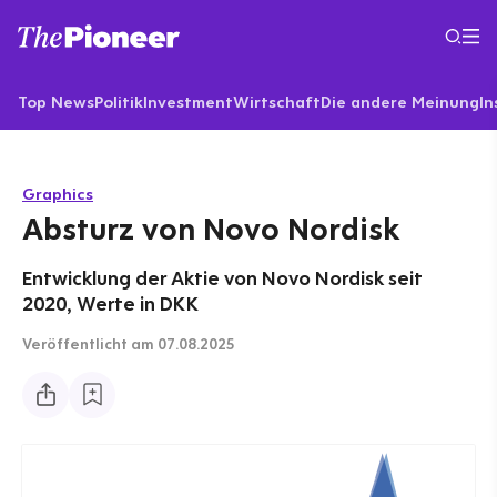
Top News
Politik
Investment
Wirtschaft
Die andere Meinung
In
Graphics
Absturz von Novo Nordisk
Entwicklung der Aktie von Novo Nordisk seit
2020, Werte in DKK
Veröffentlicht
am 07.08.2025