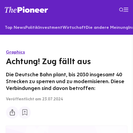
Top News
Politik
Investment
Wirtschaft
Die andere Meinung
In
Graphics
Achtung! Zug fällt aus
Die Deutsche Bahn plant, bis 2030 insgesamt 40
Strecken zu sperren und zu modernisieren. Diese
Verbindungen sind davon betroffen:
Veröffentlicht
am 23.07.2024