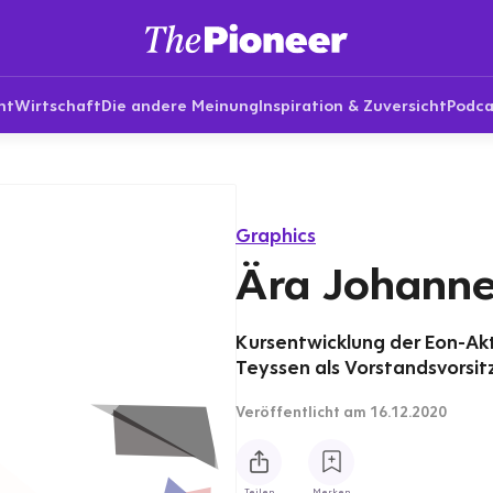
nt
Wirtschaft
Die andere Meinung
Inspiration & Zuversicht
Podca
Graphics
Ära Johanne
Kursentwicklung der Eon-Ak
Teyssen als Vorstandsvorsitz
Veröffentlicht
am 16.12.2020
Teilen
Merken