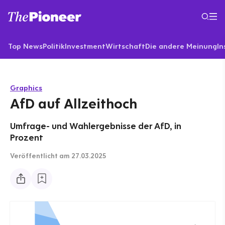
Top News
Politik
Investment
Wirtschaft
Die andere Meinung
In
Graphics
AfD auf Allzeithoch
Umfrage- und Wahlergebnisse der AfD, in
Prozent
Veröffentlicht
am 27.03.2025