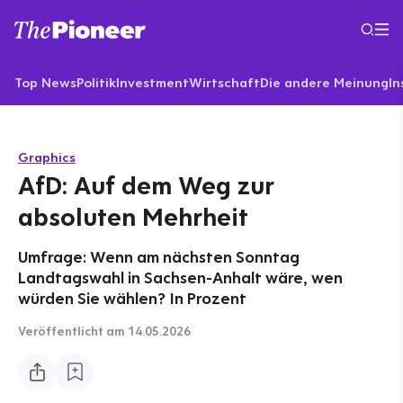
Top News
Politik
Investment
Wirtschaft
Die andere Meinung
In
Graphics
AfD: Auf dem Weg zur
absoluten Mehrheit
Umfrage: Wenn am nächsten Sonntag
Landtagswahl in Sachsen-Anhalt wäre, wen
würden Sie wählen? In Prozent
Veröffentlicht
am 14.05.2026