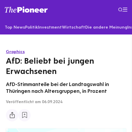
Top News
Politik
Investment
Wirtschaft
Die andere Meinung
In
Graphics
AfD: Beliebt bei jungen
Erwachsenen
AfD-Stimmanteile bei der Landtagswahl in
Thüringen nach Altersgruppen, in Prozent
Veröffentlicht
am 06.09.2024