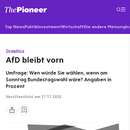
Top News
Politik
Investment
Wirtschaft
Die andere Meinung
In
Graphics
AfD bleibt vorn
Umfrage: Wen würde Sie wählen, wenn am
Sonntag Bundestagswahl wäre? Angaben in
Prozent
Veröffentlicht
am 17.11.2025