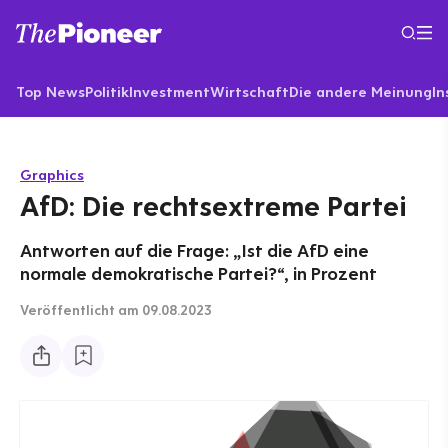
Top News
Politik
Investment
Wirtschaft
Die andere Meinung
In
Graphics
AfD: Die rechtsextreme Partei
Antworten auf die Frage: „Ist die AfD eine
normale demokratische Partei?“, in Prozent
Veröffentlicht
am 09.08.2023