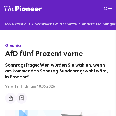
Top News
Politik
Investment
Wirtschaft
Die andere Meinung
In
Graphics
AfD fünf Prozent vorne
Sonntagsfrage: Wen würden Sie wählen, wenn
am kommenden Sonntag Bundestagswahl wäre,
in Prozent*
Veröffentlicht
am 10.05.2026