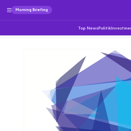
Morning Briefing
Top News
Politik
Investme