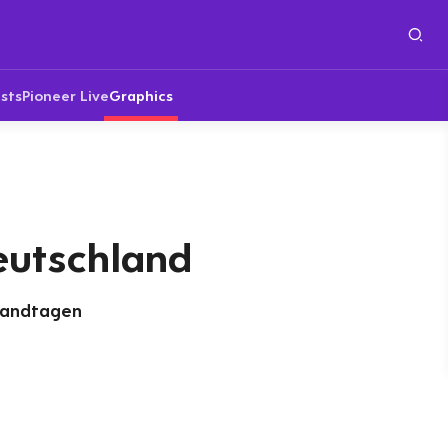
sts
Pioneer Live
Graphics
eutschland
 Landtagen