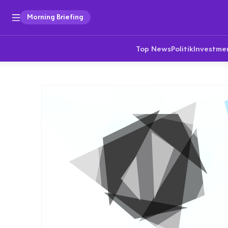
Morning Briefing
Top News
Politik
Investme