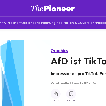
nt
Wirtschaft
Die andere Meinung
Inspiration & Zuversicht
Podca
Graphics
AfD ist TikT
Impressionen pro TikTok-Po
Veröffentlicht
am 12.02.2024
Teilen
Merken