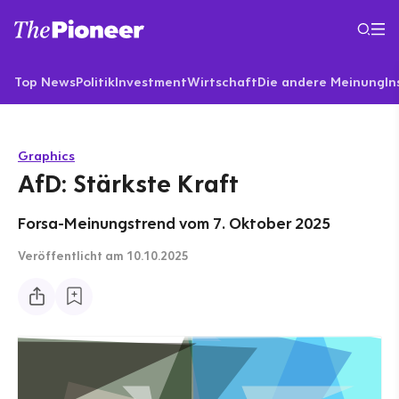
Top News
Politik
Investment
Wirtschaft
Die andere Meinung
In
Graphics
AfD: Stärkste Kraft
Forsa-Meinungstrend vom 7. Oktober 2025
Veröffentlicht
am 10.10.2025