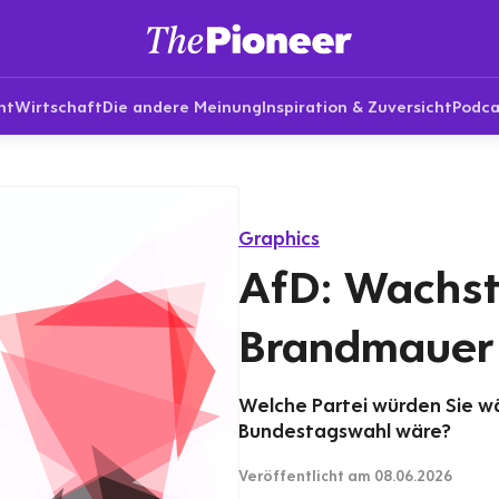
nt
Wirtschaft
Die andere Meinung
Inspiration & Zuversicht
Podca
Graphics
AfD: Wachst
Brandmauer
Welche Partei würden Sie 
Bundestagswahl wäre?
Veröffentlicht
am 08.06.2026