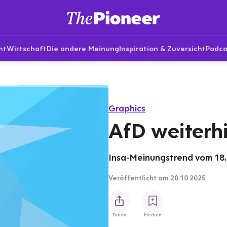
nt
Wirtschaft
Die andere Meinung
Inspiration & Zuversicht
Podca
Graphics
AfD weiterhi
Insa-Meinungstrend vom 18.
Veröffentlicht
am 20.10.2025
Teilen
Merken