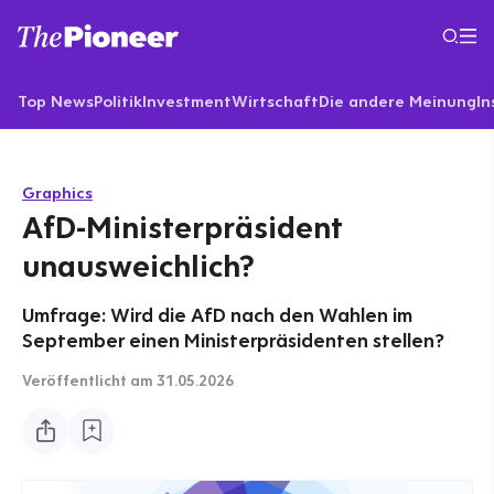
Top News
Politik
Investment
Wirtschaft
Die andere Meinung
In
Graphics
AfD-Ministerpräsident
unausweichlich?
Umfrage: Wird die AfD nach den Wahlen im
September einen Ministerpräsidenten stellen?
Veröffentlicht
am 31.05.2026