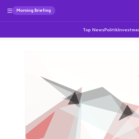
Morning Briefing
Top News
Politik
Investme