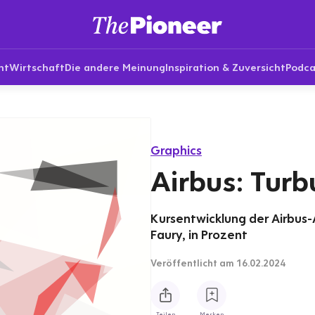
nt
Wirtschaft
Die andere Meinung
Inspiration & Zuversicht
Podca
Graphics
Airbus: Turb
Kursentwicklung der Airbus-
Faury, in Prozent
Veröffentlicht
am 16.02.2024
Teilen
Merken