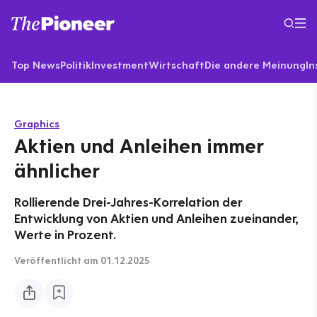
Top News
Politik
Investment
Wirtschaft
Die andere Meinung
In
Graphics
Aktien und Anleihen immer
ähnlicher
Rollierende Drei-Jahres-Korrelation der
Entwicklung von Aktien und Anleihen zueinander,
Werte in Prozent.
Veröffentlicht
am 01.12.2025