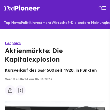
Top News
Politik
Investment
Wirtschaft
Die andere Meinung
In
Graphics
Aktienmärkte: Die
Kapitalexplosion
Kursverlauf des S&P 500 seit 1928, in Punkten
Veröffentlicht
am 06.04.2023