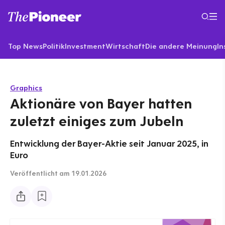
Top News
Politik
Investment
Wirtschaft
Die andere Meinung
In
Graphics
Aktionäre von Bayer hatten
zuletzt einiges zum Jubeln
Entwicklung der Bayer-Aktie seit Januar 2025, in
Euro
Veröffentlicht
am 19.01.2026