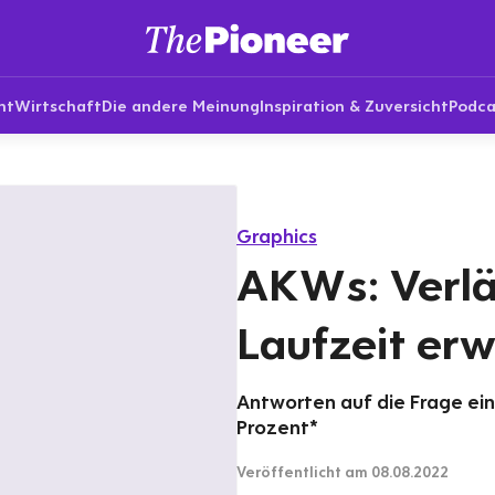
nt
Wirtschaft
Die andere Meinung
Inspiration & Zuversicht
Podca
Graphics
AKWs: Verlä
Laufzeit er
Antworten auf die Frage ein
Prozent*
Veröffentlicht
am 08.08.2022