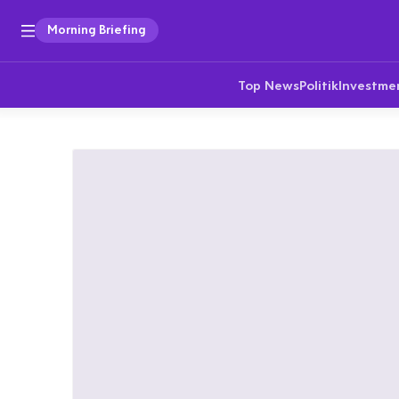
Morning Briefing
Top News
Politik
Investme