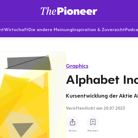
nt
Wirtschaft
Die andere Meinung
Inspiration & Zuversicht
Podca
Graphics
Alphabet Inc
Kursentwicklung der Aktie Al
Veröffentlicht
am 20.07.2023
Teilen
Merken