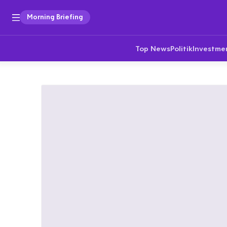
Morning Briefing
Top News
Politik
Investme