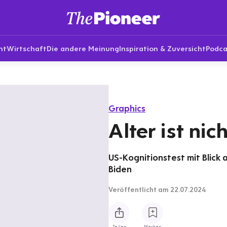
nt
Wirtschaft
Die andere Meinung
Inspiration & Zuversicht
Podca
Graphics
Alter ist nic
US-Kognitionstest mit Blick
Biden
Veröffentlicht
am 22.07.2024
Teilen
Merken