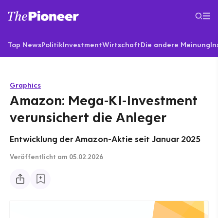
Top News
Politik
Investment
Wirtschaft
Die andere Meinung
In
Graphics
Amazon: Mega-KI-Investment
verunsichert die Anleger
Entwicklung der Amazon-Aktie seit Januar 2025
Veröffentlicht
am 05.02.2026