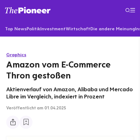
Top News
Politik
Investment
Wirtschaft
Die andere Meinung
In
Graphics
Amazon vom E-Commerce
Thron gestoßen
Aktienverlauf von Amazon, Alibaba und Mercado
Libre im Vergleich, indexiert in Prozent
Veröffentlicht
am 01.04.2025