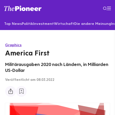
Top News
Politik
Investment
Wirtschaft
Die andere Meinung
In
Graphics
America First
Militärausgaben 2020 nach Ländern, in Milliarden
US-Dollar
Veröffentlicht
am 08.03.2022