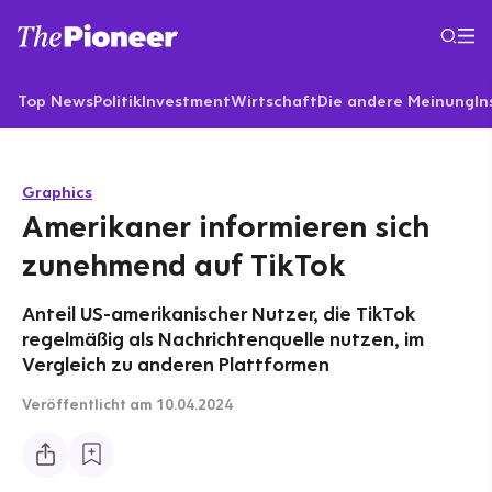
Top News
Politik
Investment
Wirtschaft
Die andere Meinung
In
Graphics
Amerikaner informieren sich
zunehmend auf TikTok
Anteil US-amerikanischer Nutzer, die TikTok
regelmäßig als Nachrichtenquelle nutzen, im
Vergleich zu anderen Plattformen
Veröffentlicht
am 10.04.2024