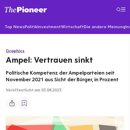
Top News
Politik
Investment
Wirtschaft
Die andere Meinung
In
Graphics
Ampel: Vertrauen sinkt
Politische Kompetenz der Ampelparteien seit
November 2021 aus Sicht der Bürger, in Prozent
Veröffentlicht
am 03.08.2023