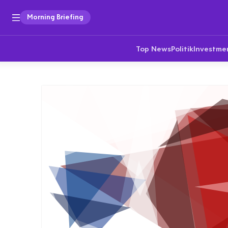
Morning Briefing
Top News
Politik
Investme