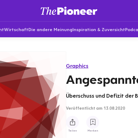
nt
Wirtschaft
Die andere Meinung
Inspiration & Zuversicht
Podca
Graphics
Angespannte
Überschuss und Defizit der B
Veröffentlicht
am 13.08.2020
Teilen
Merken